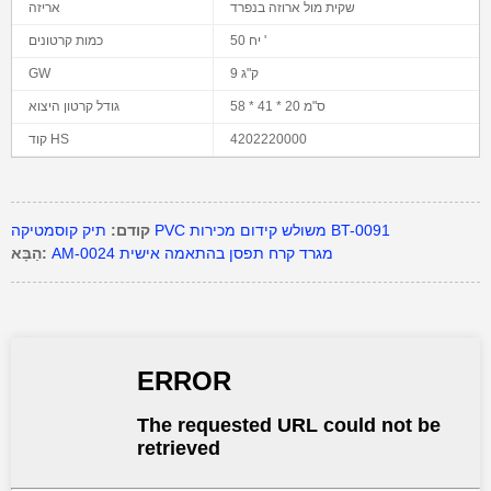
שקית מול ארוזה בנפרד
אריזה
50 יח '
כמות קרטונים
9 ק"ג
GW
58 * 41 * 20 ס"מ
גודל קרטון היצוא
4202220000
קוד HS
תיק קוסמטיקה PVC משולש קידום מכירות BT-0091
קודם:
AM-0024 מגרד קרח תפסן בהתאמה אישית
הַבָּא: