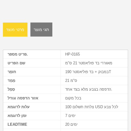
תגי מוצר
פרטי מוצר
HP-0165
פריט מספר.
מאווררי בד פוליאסטר 21 ס"מ
שם הפריט
במבוק + בד פוליאסטר 190T
חוֹמֶר
21 ס"מ
מֵמַד
הדפסה בצבע מלא בצד אחד.
סֵמֶל
בכל מקום
אזור הדפסה וגודל
צלחת תשלום 100 USD לכל צבע
עלות לדוגמא
7 ימים
זמן לדוגמא
20 ימים
LEADTIME