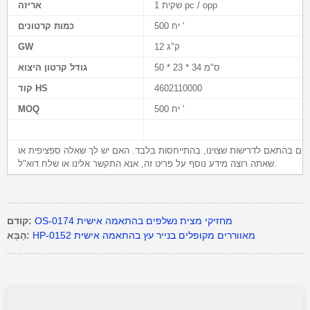
שקית 1 pc / opp
אריזה
500 יח '
כמות קרטונים
12 ק"ג
GW
50 * 23 * 34 ס"מ
גודל קרטון היצוא
4602110000
קוד HS
500 יח '
MOQ
בדלים בהתאם לדרישות שצוינו, בהתייחסות בלבד. האם יש לך שאלה ספציפית או
שאתה רוצה מידע נוסף על פריט זה, אנא התקשר אלינו או שלח דוא"ל.
OS-0174 מחזיקי מצית נשלפים בהתאמה אישית
קודם:
HP-0152 מאווררים מקופלים בנייר עץ בהתאמה אישית
הַבָּא: