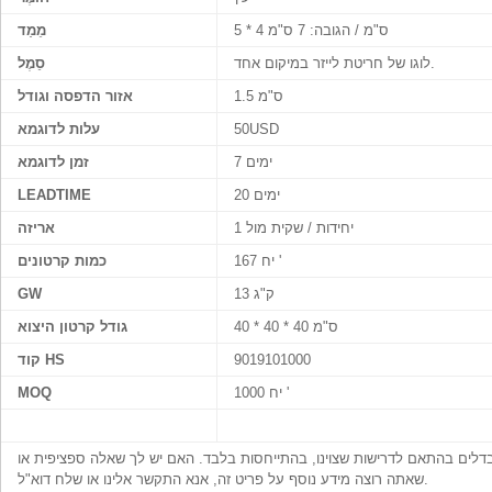
5 * 4 ס"מ / הגובה: 7 ס"מ
מֵמַד
לוגו של חריטת לייזר במיקום אחד.
סֵמֶל
1.5 ס"מ
אזור הדפסה וגודל
50USD
עלות לדוגמא
7 ימים
זמן לדוגמא
20 ימים
LEADTIME
1 יחידות / שקית מול
אריזה
167 יח '
כמות קרטונים
13 ק"ג
GW
40 * 40 * 40 ס"מ
גודל קרטון היצוא
9019101000
קוד HS
1000 יח '
MOQ
 נבדלים בהתאם לדרישות שצוינו, בהתייחסות בלבד. האם יש לך שאלה ספציפית או
שאתה רוצה מידע נוסף על פריט זה, אנא התקשר אלינו או שלח דוא"ל.