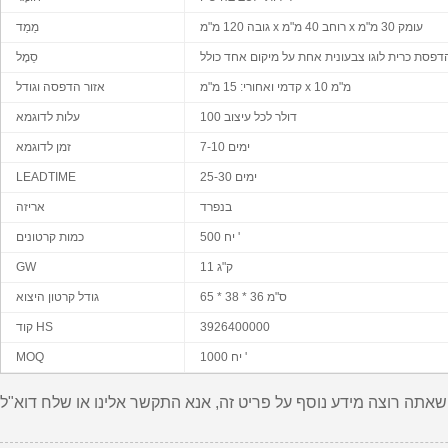
גובה 120 מ"מ x רוחב 40 מ"מ x עומק 30 מ"מ
מֵמַד
סֵמֶל
קדמי ואחורי: 15 מ"מ x 10 מ"מ
אזור הדפסה וגודל
100 דולר לכל עיצוב
עלות לדוגמא
7-10 ימים
זמן לדוגמא
25-30 ימים
LEADTIME
בנפרד
אריזה
500 יח '
כמות קרטונים
11 ק"ג
GW
65 * 38 * 36 ס"מ
גודל קרטון היצוא
3926400000
קוד HS
1000 יח '
MOQ